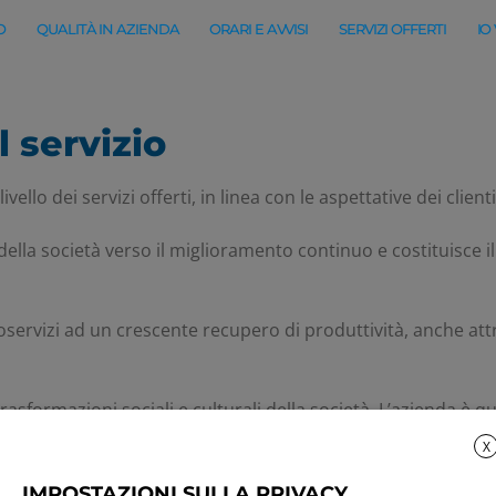
O
QUALITÀ IN AZIENDA
ORARI E AVVISI
SERVIZI OFFERTI
IO
 servizio
ello dei servizi offerti, in linea con le aspettative dei clienti
della società verso il miglioramento continuo e costituisce i
rvizi ad un crescente recupero di produttività, anche attra
asformazioni sociali e culturali della società. L’azienda è 
nalizzato ad una revisione “di qualità” del servizio offerto.
X
IMPOSTAZIONI SULLA PRIVACY