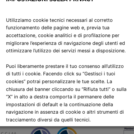
ella struttura organizzativa le esigneze e le aspettative dei 
uato livello di risorse umane e tecniche che permetta di fron
Utilizziamo cookie tecnici necessari al corretto
miglioramento pianificato in base ad indici sensibili, nell’otti
funzionamento delle pagine web e, previa tua
accettazione, cookie analitici e di profilazione per
ponibilità, tempestività e chiarezza nelle informazioni verso i
migliorare l’esperienza di navigazione degli utenti ed
 servizio ed impegnarsi affinchè ogni operatore contribuisc
ottimizzare l’utilizzo dei servizi messi a disposizione.
 la qualità qui definita, assicurando le risorse e le condizio
Puoi liberamente prestare il tuo consenso all’utilizzo
egli obiettivi indicati.
di tutti i cookie. Facendo click su “Gestisci i tuoi
cookies” potrai personalizzare le tue scelte. La
chiusura del banner cliccando su “Rifiuta tutti” o sulla
“X” in alto a destra comporta il permanere delle
impostazioni di default e la continuazione della
navigazione in assenza di cookie o altri strumenti di
tracciamento diversi da quelli tecnici.
 C.C.I.AA