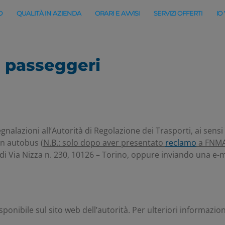
O
QUALITÀ IN AZIENDA
ORARI E AVVISI
SERVIZI OFFERTI
IO
ei passeggeri
egnalazioni all’Autorità di Regolazione dei Trasporti, ai sen
on autobus (
N.B.: solo dopo aver presentato
reclamo
a FNMAu
di Via Nizza n. 230, 10126 – Torino, oppure inviando una e-ma
ponibile sul sito web dell’autorità. Per ulteriori informazion