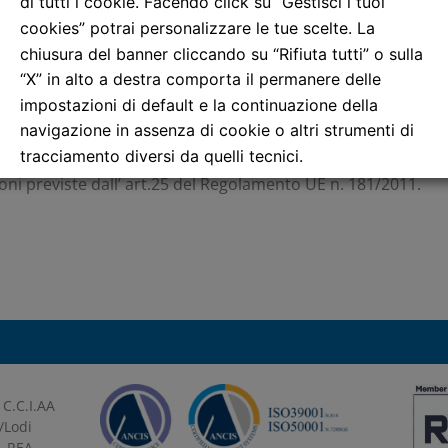
con il compito di applicare il regolamento e, se opportuno, 
di tutti i cookie. Facendo click su “Gestisci i tuoi
cookies” potrai personalizzare le tue scelte. La
chiusura del banner cliccando su “Rifiuta tutti” o sulla
“X” in alto a destra comporta il permanere delle
impostazioni di default e la continuazione della
EUROPEA
navigazione in assenza di cookie o altri strumenti di
tracciamento diversi da quelli tecnici.
ni previste dall’ art.25 del Regolamento UE n. 181/2011.
Per maggiori informazioni consulta la nostra
Informativa sui dati personali e cookie privacy
RIFIUTA TUTTI
GESTISCI I TUOI COOKIES
ACCETTA
 C.C.I.AA
/Lodi
– REA