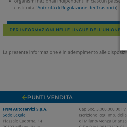
organismi nazionali indipendenti in ciascun paese UE 
costituita l’
Autorità di Regolazione dei Trasporti
).
PER INFORMAZIONI NELLE LINGUE DELL'UNIONE 
La presente informazione è in adempimento alle disposizio
PUNTI VENDITA
FNM Autoservizi S.p.A.
Cap.Soc. 3.000.000,00 i.v
Sede Legale
Iscrizione Reg. Imp. della
Piazzale Cadorna, 14
di Milano/Monza Brianza
20123 Milano, Italia
C.F.e P.IVA 08162460151 