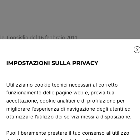
l Consiglio del 16 febbraio 2011
ri in viaggio su trasporto effettuato con autobus. Tratta la 
X
 non discriminazione e l’assistenza nei confronti delle person
IMPOSTAZIONI SULLA PRIVACY
o dei reclami e le regole generali per garantire l’applicazi
ore a 250 km (che comprendono anche i servizi svolti da FNMAu
Utilizziamo cookie tecnici necessari al corretto
funzionamento delle pagine web e, previa tua
te sulla cittadinanza, in termini di tariffe e condizioni co
accettazione, cookie analitici e di profilazione per
one con disabilità e a mobilità ridotta nonché risarcimento 
migliorare l’esperienza di navigazione degli utenti ed
;
ottimizzare l’utilizzo dei servizi messi a disposizione.
passeggeri prima e durante il viaggio stesso, nonché informaz
ni sono fornite in formati accessibili a richiesta, per favorir
Puoi liberamente prestare il tuo consenso all’utilizzo
vettori e a disposizione di tutti i passeggeri;