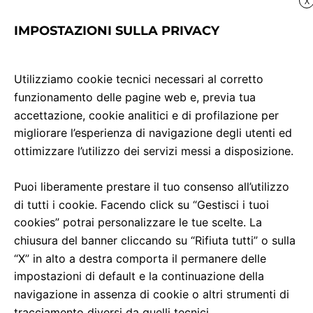
X
ione Sindacale USB aderisce allo sciopero generale per l’int
IMPOSTAZIONI SULLA PRIVACY
Utilizziamo cookie tecnici necessari al corretto
funzionamento delle pagine web e, previa tua
anno garantite tutte le corse in partenza dalle 06:01 alle 08
accettazione, cookie analitici e di profilazione per
migliorare l’esperienza di navigazione degli utenti ed
ottimizzare l’utilizzo dei servizi messi a disposizione.
IL RESPONSABILE DELL’ESERCIZIO
Puoi liberamente prestare il tuo consenso all’utilizzo
di tutti i cookie. Facendo click su “Gestisci i tuoi
cookies” potrai personalizzare le tue scelte. La
chiusura del banner cliccando su “Rifiuta tutti” o sulla
“X” in alto a destra comporta il permanere delle
impostazioni di default e la continuazione della
navigazione in assenza di cookie o altri strumenti di
Download PDF
tracciamento diversi da quelli tecnici.