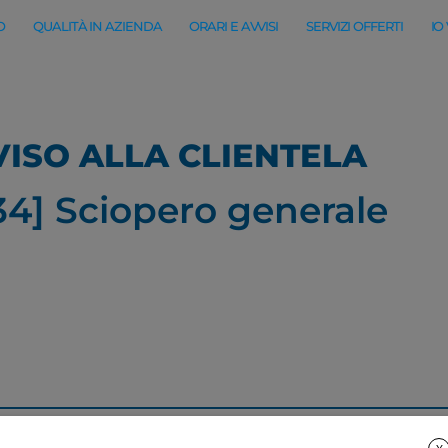
O
QUALITÀ IN AZIENDA
ORARI E AVVISI
SERVIZI OFFERTI
IO
ISO ALLA CLIENTELA
34] Sciopero generale