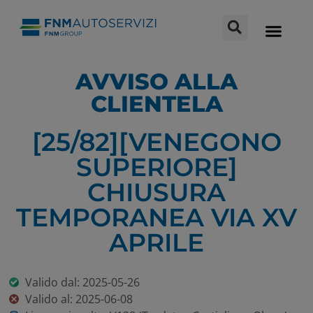
AVVISO ALLA
QUALITÀ IN AZIENDA
ORARI E AVVISI
SERVIZI OFFERTI
LAVORA CON NOI
BANDI E GARE
CLIENTELA
[25/82][VENEGONO
SUPERIORE]
CHIUSURA
TEMPORANEA VIA XV
APRILE
Valido dal: 2025-05-26
Valido al: 2025-06-08