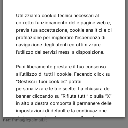
Utilizziamo cookie tecnici necessari al
IL DIRETTORE DI ESERCIZIO
corretto funzionamento delle pagine web e,
previa tua accettazione, cookie analitici e di
Download PDF
profilazione per migliorare l’esperienza di
navigazione degli utenti ed ottimizzare
FNM Autoservizi S.p.A.
l’utilizzo dei servizi messi a disposizione.
Sede Legale
Piazzale Cadorna, 14
Puoi liberamente prestare il tuo consenso
20123 Milano, Italia
all’utilizzo di tutti i cookie. Facendo click su
Sede Operativa
“Gestisci i tuoi cookies” potrai
Via Gorizia, 47
personalizzare le tue scelte. La chiusura del
21047 Saronno, VA, Italia
banner cliccando su “Rifiuta tutti” o sulla “X”
Tel
.: +39 02 96192 1
in alto a destra comporta il permanere delle
Fax:
+39 02 96192 339
impostazioni di default e la continuazione
Email
: info@fnma.it
della navigazione in assenza di cookie o
Pec
: fnma@legalmail.it
altri strumenti di tracciamento diversi da