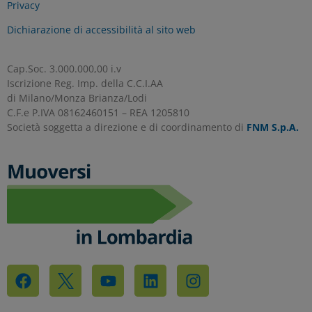
Privacy
quelli tecnici.
Dichiarazione di accessibilità al sito web
Per maggiori informazioni consulta la nostra
Informativa sui dati personali e cookie
Cap.Soc. 3.000.000,00 i.v
privacy
Iscrizione Reg. Imp. della C.C.I.AA
di Milano/Monza Brianza/Lodi
C.F.e P.IVA 08162460151 – REA 1205810
Società soggetta a direzione e di coordinamento di
FNM S.p.A.
RIFIUTA TUTTI
GESTISCI I TUOI COOKIES
ACCETTA